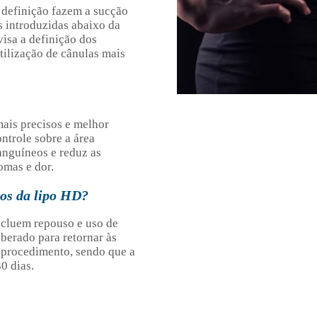
a definição fazem a sucção
s introduzidas abaixo da
visa a definição dos
tilização de cânulas mais
ais precisos e melhor
ntrole sobre a área
anguíneos e reduz as
omas e dor.
ios da lipo HD?
ncluem repouso e uso de
liberado para retornar às
o procedimento, sendo que a
0 dias.