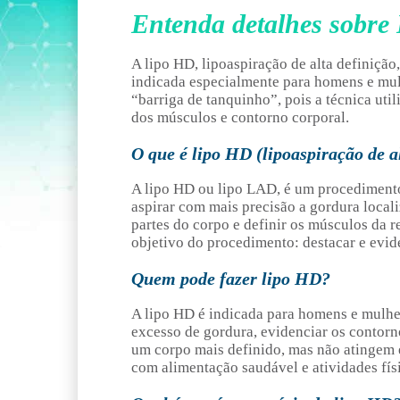
Entenda detalhes sobre
A lipo HD, lipoaspiração de alta definição,
indicada especialmente para homens e mu
“barriga de tanquinho”, pois a técnica utili
dos músculos e contorno corporal.
O que é lipo HD (lipoaspiração de a
A lipo HD ou lipo LAD, é um procedimento
aspirar com mais precisão a gordura loca
partes do corpo e definir os músculos da r
objetivo do procedimento: destacar e evid
Quem pode fazer lipo HD?
A lipo HD é indicada para homens e mulhe
excesso de gordura, evidenciar os contorn
um corpo mais definido, mas não atingem 
com alimentação saudável e atividades fís