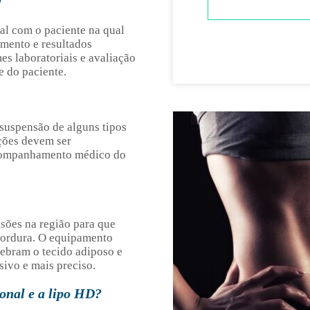
?
ial com o paciente na qual
imento e resultados
es laboratoriais e avaliação
e do paciente.
suspensão de alguns tipos
ções devem ser
companhamento médico do
isões na região para que
 gordura. O equipamento
uebram o tecido adiposo e
ivo e mais preciso.
ional e a lipo HD?