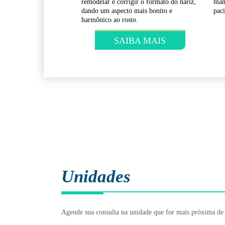
anto para reduzi-lo ou
gordura e glândula mamária, unilateral
equ
ou bilateral no homem.
da g
BA MAIS
SAIBA MAIS
Unidades
Agende sua consulta na unidade que for mais próxima de