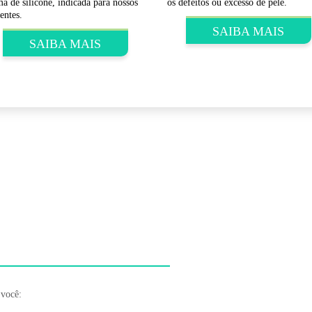
ipamentos a laser para derretimento
ordura localizada.
SAIBA MAIS
 você: