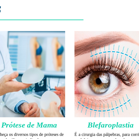
s
Otoplastia
Cirurgia de correção para má forma
da cartilagem da orelha, que fica ma
aberta que o normal.
SAIBA MAIS
poaspiração a Laser
cirurgia plástica feita com auxilio de