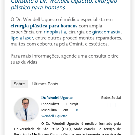
Consulte o Dr. Wendell Uguetto, cirurgião
plástico para homens
O Dr. Wendell Uguetto é médico especialista em
cirurgia plástica para homens
com ampla
experiência em
rinoplastia
, cirurgia de
ginecomastia
,
lipo a laser
, entre outros procedimentos reparadores,
muitos com cobertura pela Omint, e estéticos.
Para mais informações, agende uma consulta e tire
suas dúvidas.
Sobre
Últimos Posts
Dr. Wendell Uguetto
Redes Sociai
Especialista Cirurgia
Masculina
em
Dr.
Wendell Uguetto
O Dr. Wendell Uguetto é médico formado pela
Universidade de São Paulo (USP), onde concluiu o serviço de
Residência Médica em Cirurgia Geral e, posteriormente, o serviço de