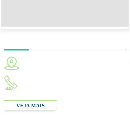
Unidade Hospital Albert Einstein
Av. Albert Einstein, 627. Bloco A1. Consultório 119. São
Paulo - SP CEP: 05652-900
(11) 2893.3348
VEJA MAIS