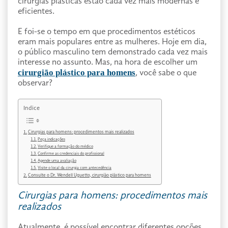
cirurgias plásticas estão cada vez mais modernas e
eficientes.
E foi-se o tempo em que procedimentos estéticos
eram mais populares entre as mulheres. Hoje em dia,
o público masculino tem demonstrado cada vez mais
interesse no assunto. Mas, na hora de escolher um
cirurgião plástico para homens
, você sabe o que
observar?
Indice
Cirurgias para homens: procedimentos mais realizados
Peça indicações
Verifique a formação do médico
Confirme as credenciais do profissional
Agende uma avaliação
Visite o local da cirurgia com antecedência
Consulte o Dr. Wendell Uguetto, cirurgião plástico para homens
Cirurgias para homens: procedimentos mais
realizados
Atualmente, é possível encontrar diferentes opções