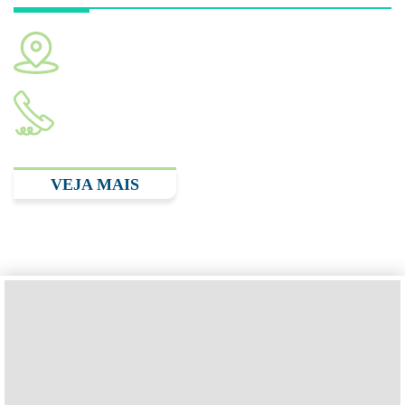
Av. República do Líbano, 314 - Ibirapuera. São Paulo -
SP, 04502-000
(11) 2893.3348
VEJA MAIS