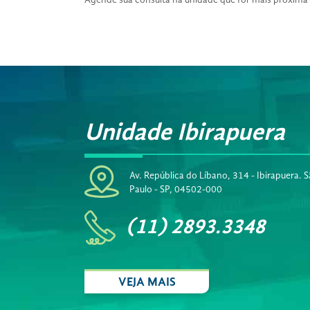
Agende sua consulta na unidade que for mais próxima
Unidade Ibirapuera
Av. República do Líbano, 314 - Ibirapuera. 
Paulo - SP, 04502-000
(11) 2893.3348
VEJA MAIS