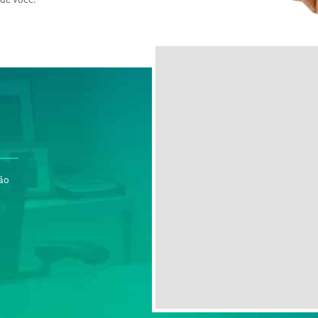
 de você:
São