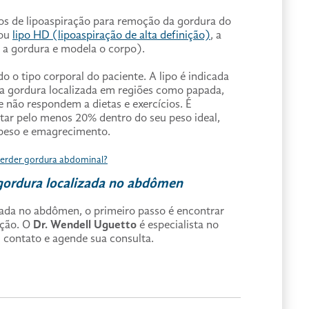
pos de lipoaspiração para remoção da gordura do
 ou
lipo HD (lipoaspiração de alta definição)
, a
a a gordura e modela o corpo).
o o tipo corporal do paciente. A lipo é indicada
 da gordura localizada em regiões como papada,
ue não respondem a dietas e exercícios. É
tar pelo menos 20% dentro do seu peso ideal,
 peso e emagrecimento.
erder gordura abdominal?
 gordura localizada no abdômen
izada no abdômen, o primeiro passo é encontrar
ação. O
Dr. Wendell Uguetto
é especialista no
 contato e agende sua consulta.