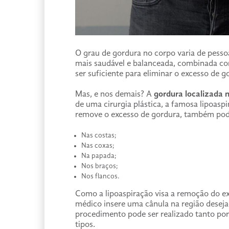
O grau de gordura no corpo varia de pesso
mais saudável e balanceada, combinada com 
ser suficiente para eliminar o excesso de g
Mas, e nos demais? A
gordura localizada
de uma cirurgia plástica, a famosa lipoaspi
remove o excesso de gordura, também pode
Nas costas;
Nas coxas;
Na papada;
Nos braços;
Nos flancos.
Como a lipoaspiração visa a remoção do e
médico insere uma cânula na região deseja
procedimento pode ser realizado tanto po
tipos.