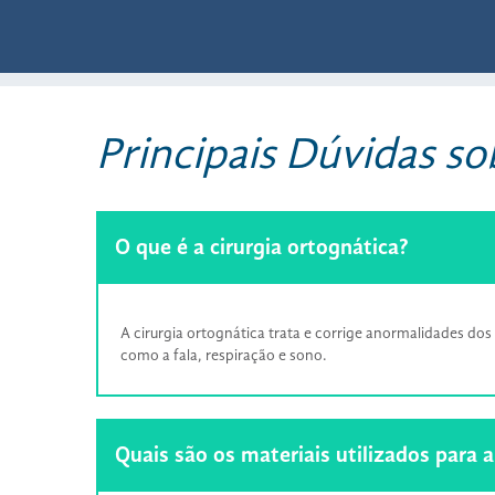
Principais Dúvidas s
O que é a cirurgia ortognática?
A cirurgia ortognática trata e corrige anormalidades d
como a fala, respiração e sono.
Quais são os materiais utilizados para a