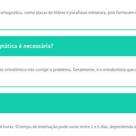
a ortognática, como placas de titânio e parafusos miniatura, pois fornecem e
gnática é necessária?
to ortodôntico não corrigir o problema. Geralmente, é o ortodontista que d
 horas. O tempo de internação pode variar entre 1 e 5 dias, dependendo d