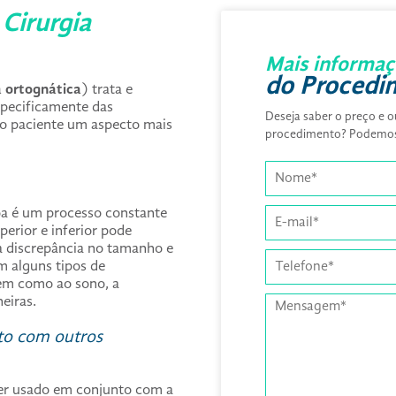
Cirurgia
Mais informaç
do Procedi
a ortognática
) trata e
specificamente das
Deseja saber o preço e o
do paciente um aspecto mais
procedimento? Podemos 
a é um processo constante
perior e inferior pode
a discrepância no tamanho e
m alguns tipos de
em como ao sono, a
neiras.
nto com outros
er usado em conjunto com a