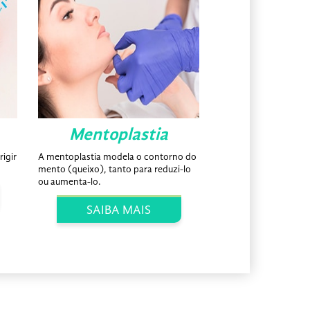
Mentoplastia
Ginecom
rigir
A mentoplastia modela o contorno do
Caracteriza-se por u
mento (queixo), tanto para reduzi-lo
pele, gordura e glând
ou aumenta-lo.
unilateral ou bilater
SAIBA MAIS
SAIBA 