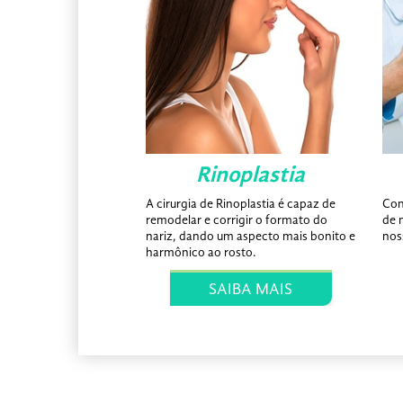
oplastia
Rinoplastia
eminina, realizada
A cirurgia de Rinoplastia é capaz de
Con
correção estética dos
remodelar e corrigir o formato do
de 
nariz, dando um aspecto mais bonito e
nos
harmônico ao rosto.
BA MAIS
SAIBA MAIS