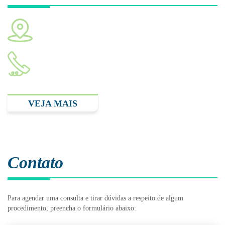
Av. Albert Einstein, 627. Bloco A1. Consultório 119. São
Paulo - SP CEP: 05652-900
(11) 2893.3348
VEJA MAIS
Contato
Para agendar uma consulta e tirar dúvidas a respeito de algum
procedimento, preencha o formulário abaixo: