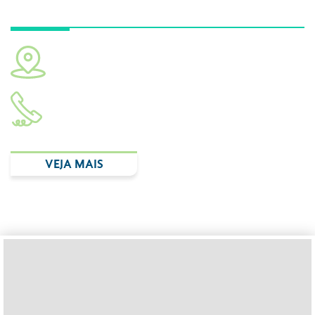
Unidade Ibirapuera
Av. República do Líbano, 314 - Ibirapuera. São Paulo -
SP, 04502-000
(11) 2893.3348
VEJA MAIS