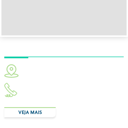
Unidade Hospital Albert Einstein
Av. Albert Einstein, 627. Bloco A1. Consultório 119. São
Paulo - SP CEP: 05652-900
(11) 2893.3348
VEJA MAIS