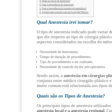
Quais os riscos da Anestesia?
Qual a importância da Anestesia?
Qual a importância da consulta pré-anestésica?
Agende uma consulta com um Cirurgião Plástico
Qual Anestesia irei tomar?
O tipo de anestesia indicado pode variar d
que diz respeito ao tipo de cirurgia plásti
aspectos considerados na escolha do méto
Necessidade de hemostasia;
Tempo de duração do procedimento;
Tipo de procedimento a ser realizado;
Necessidade de controle da dor pós-operatória.
Sendo assim, a
anestesia em cirurgias pl
conjunta entre médico cirurgião plástico e
muito comum está relacionada aos tipos de
Quais são os Tipos de Anestesia?
Os principais tipos de anestesia utilizados
anestesia local e a anestesia regional
. Co