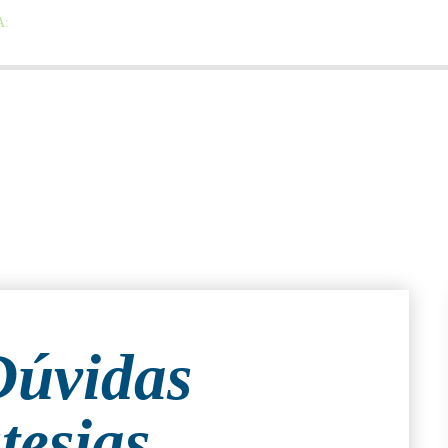
A:
Av. República do Líbano, 314 - Ibirapuera. São Paulo - SP, 04502-000
ospital Israelita Albert Einstein - Av. Albert Einstein, 627
PROCEDIMENTOS
MÍDIA
Dúvidas
tesias