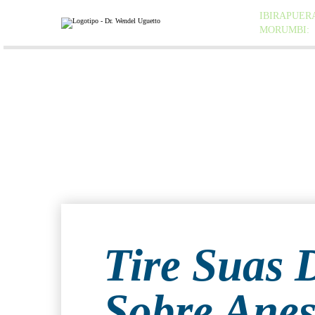
IBIRAPUER
MORUMBI:
H
HOME
PERFIL
Tire Suas 
Sobre Anes