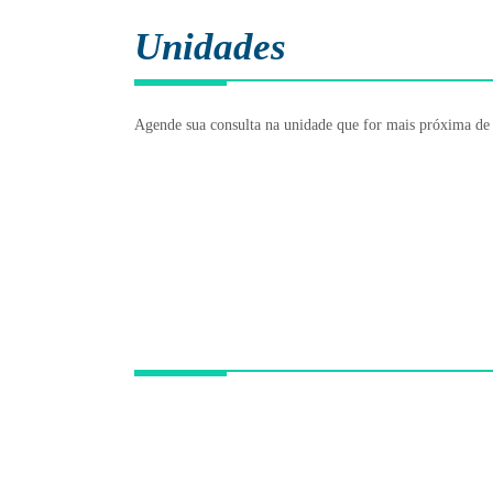
Unidades
Agende sua consulta na unidade que for mais próxima de
Unidade Ibirapuera
Av. República do Líbano, 314 - Ibirapuera. São
Paulo - SP, 04502-000
(11) 2893.3348