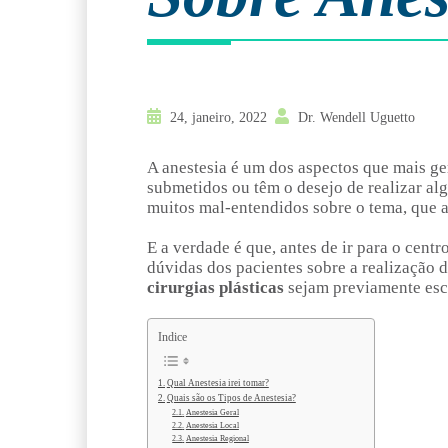
24, janeiro, 2022
Dr. Wendell Uguetto
A anestesia é um dos aspectos que mais g
submetidos ou têm o desejo de realizar alg
muitos mal-entendidos sobre o tema, que 
E a verdade é que, antes de ir para o cent
dúvidas dos pacientes sobre a realização
cirurgias plásticas
sejam previamente escl
Indice
Qual Anestesia irei tomar?
Quais são os Tipos de Anestesia?
Anestesia Geral
Anestesia Local
Anestesia Regional