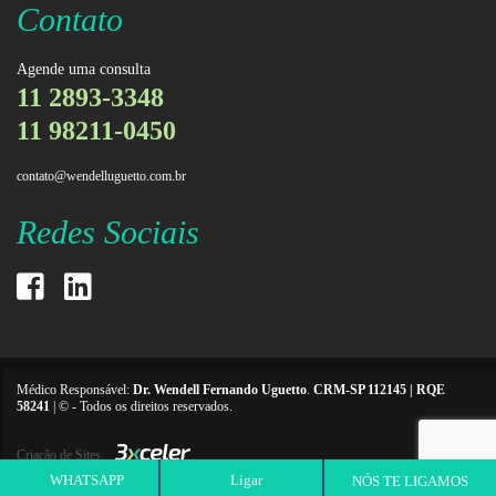
Contato
Agende uma consulta
11 2893-3348
11 98211-0450
contato@wendelluguetto.com.br
Redes Sociais
Médico Responsável:
Dr. Wendell Fernando Uguetto
.
CRM-SP 112145 | RQE
58241
| © - Todos os direitos reservados.
3xceler
Criação de Sites
WHATSAPP
Ligar
NÓS TE LIGAMOS