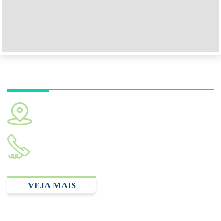
Unidade Ibirapuera
Av. República do Líbano, 314 - Ibirapuera. São Paulo -
SP, 04502-000
(11) 2893.3348
VEJA MAIS