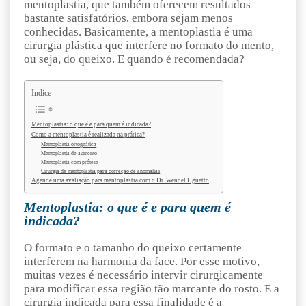
mentoplastia, que também oferecem resultados
bastante satisfatórios, embora sejam menos
conhecidas. Basicamente, a mentoplastia é uma
cirurgia plástica que interfere no formato do mento,
ou seja, do queixo. E quando é recomendada?
Indice
Mentoplastia: o que é e para quem é indicada?
Como a mentoplastia é realizada na prática?
Mentoplastia ortognática
Mentoplastia de aumento
Mentoplastia com prótese
Cirurgia de mentoplastia para correção de anomalias
Agende uma avaliação para mentoplastia com o Dr. Wendel Uguetto
Mentoplastia: o que é e para quem é
indicada?
O formato e o tamanho do queixo certamente
interferem na harmonia da face. Por esse motivo,
muitas vezes é necessário intervir cirurgicamente
para modificar essa região tão marcante do rosto. E a
cirurgia indicada para essa finalidade é a