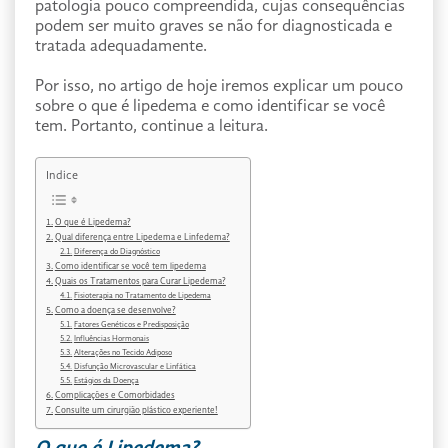
patologia pouco compreendida, cujas consequências
podem ser muito graves se não for diagnosticada e
tratada adequadamente.
Por isso, no artigo de hoje iremos explicar um pouco
sobre o que é lipedema e como identificar se você
tem. Portanto, continue a leitura.
Indice
O que é Lipedema?
Qual diferença entre Lipedema e Linfedema?
Diferença do Diagnóstico
Como identificar se você tem lipedema
Quais os Tratamentos para Curar Lipedema?
Fisioterapia no Tratamento de Lipedema
Como a doença se desenvolve?
Fatores Genéticos e Predisposição
Influências Hormonais
Alterações no Tecido Adiposo
Disfunção Microvascular e Linfática
Estágios da Doença
Complicações e Comorbidades
Consulte um cirurgião plástico experiente!