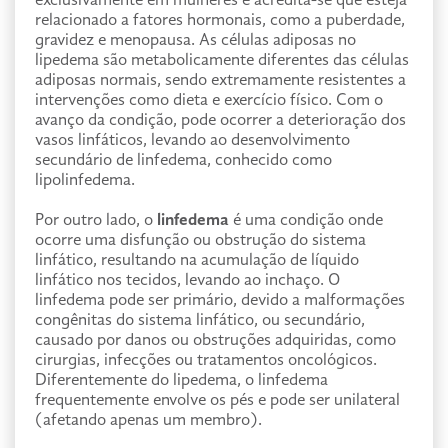
exclusivamente em mulheres e acredita-se que esteja
relacionado a fatores hormonais, como a puberdade,
gravidez e menopausa. As células adiposas no
lipedema são metabolicamente diferentes das células
adiposas normais, sendo extremamente resistentes a
intervenções como dieta e exercício físico. Com o
avanço da condição, pode ocorrer a deterioração dos
vasos linfáticos, levando ao desenvolvimento
secundário de linfedema, conhecido como
lipolinfedema.
Por outro lado, o
linfedema
é uma condição onde
ocorre uma disfunção ou obstrução do sistema
linfático, resultando na acumulação de líquido
linfático nos tecidos, levando ao inchaço. O
linfedema pode ser primário, devido a malformações
congênitas do sistema linfático, ou secundário,
causado por danos ou obstruções adquiridas, como
cirurgias, infecções ou tratamentos oncológicos.
Diferentemente do lipedema, o linfedema
frequentemente envolve os pés e pode ser unilateral
(afetando apenas um membro).