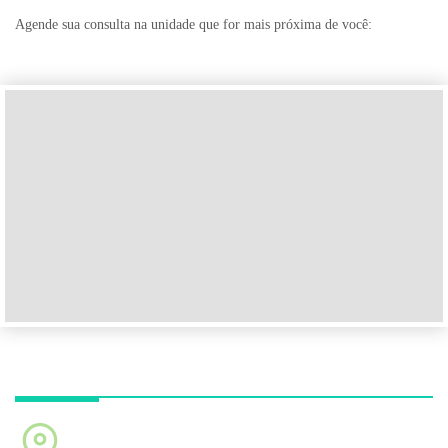
Agende sua consulta na unidade que for mais próxima de você:
Unidade Ibirapuera
Av. República do Líbano, 314 - Ibirapuera. São Paulo -