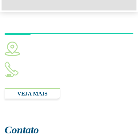
Unidade Hospital Albert Einstein
Av. Albert Einstein, 627. Bloco A1. Consultório 119. São
Paulo - SP CEP: 05652-900
(11) 2893.3348
VEJA MAIS
Contato