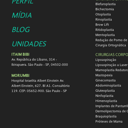
PERFIL
Blefaroplastia
Bichectomia
MÍDIA
Otoplastia
Rinoplastia
Brow Lift
BLOG
Ritidoplastia
Mentoplastia
Redução de Pomo de
UNIDADES
Cirurgia Ortognática
ITAIM BIBI
CIRURGIAS CORPO
Av. República do Líbano, 314 -
Lipoaspiração
Ibirapuera. São Paulo - SP, 04502-000
Lipoaspiração a Laser
Mamoplastia Redutor
MORUMBI
Mastopexia
Ginecomastia
Hospital Israelita Albert Einstein Av.
Abdominoplastia
Albert Einstein, 627. Bl A1. Consultório
Gluteoplastia
119. CEP: 05652-900. São Paulo - SP
Ninfoplastia
Himenoplastia
Implantes de Panturri
Dermolipectomia de 
Braquioplastia
Próteses de Mama