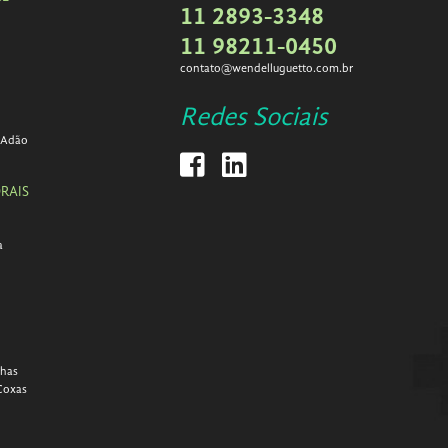
11 2893-3348
11 98211-0450
contato@wendelluguetto.com.br
Redes Sociais
 Adão
RAIS
a
lhas
Coxas