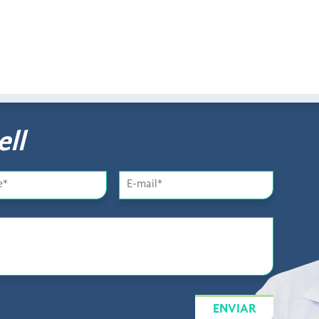
ll
ENVIAR