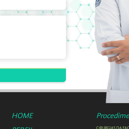
HOME
Procedime
CIRURGIAS DA FA