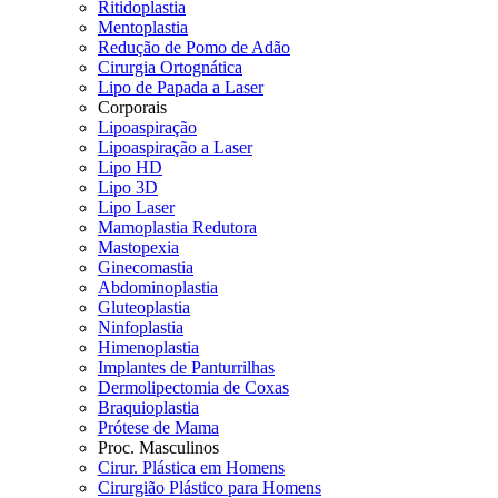
Ritidoplastia
Mentoplastia
Redução de Pomo de Adão
Cirurgia Ortognática
Lipo de Papada a Laser
Corporais
Lipoaspiração
Lipoaspiração a Laser
Lipo HD
Lipo 3D
Lipo Laser
Mamoplastia Redutora
Mastopexia
Ginecomastia
Abdominoplastia
Gluteoplastia
Ninfoplastia
Himenoplastia
Implantes de Panturrilhas
Dermolipectomia de Coxas
Braquioplastia
Prótese de Mama
Proc. Masculinos
Cirur. Plástica em Homens
Cirurgião Plástico para Homens