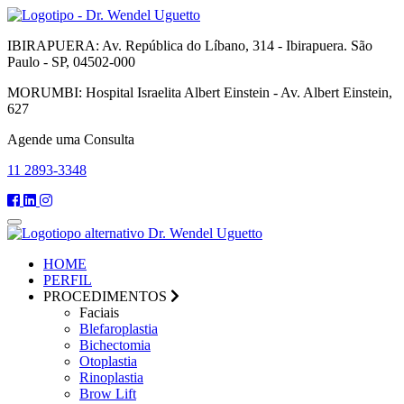
IBIRAPUERA:
Av. República do Líbano, 314 - Ibirapuera. São
Paulo - SP, 04502-000
MORUMBI:
Hospital Israelita Albert Einstein - Av. Albert Einstein,
627
Agende uma Consulta
11 2893-3348
HOME
PERFIL
PROCEDIMENTOS
Faciais
Blefaroplastia
Bichectomia
Otoplastia
Rinoplastia
Brow Lift