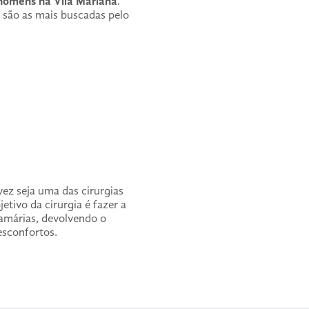
 homens na Vila Mariana
.
 são as mais buscadas pelo
vez seja uma das cirurgias
etivo da cirurgia é fazer a
márias, devolvendo o
esconfortos.