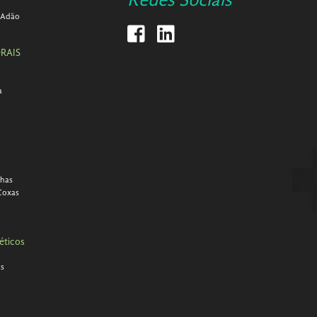
Redes Sociais
 Adão
RAIS
a
lhas
Coxas
éticos
as