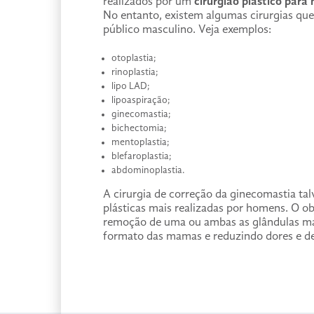
realizados por um
cirurgião plástico para
No entanto, existem algumas cirurgias que
público masculino. Veja exemplos:
otoplastia;
rinoplastia;
lipo LAD;
lipoaspiração;
ginecomastia;
bichectomia;
mentoplastia;
blefaroplastia;
abdominoplastia.
A cirurgia de correção da ginecomastia tal
plásticas mais realizadas por homens. O obj
remoção de uma ou ambas as glândulas ma
formato das mamas e reduzindo dores e d