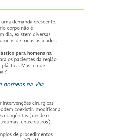
 é uma demanda crescente.
rio corpo não é
em dia, existem diversas
omens de todas as idades.
plástico para homens na
a os pacientes da região
 plástica. Mas, o que
nal?
ra homens na Vila
r intervenções cirúrgicas
podem coexistir: modificar a
es congênitas (desde o
traumas, entre outros).
emplos de procedimentos