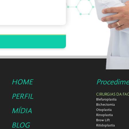
HOME
Procedime
CIRURGIAS DA FA
PERFIL
Blefaroplastia
Bichectomia
MÍDIA
Otoplastia
Rinoplastia
Brow Lift
BLOG
Ritidoplastia