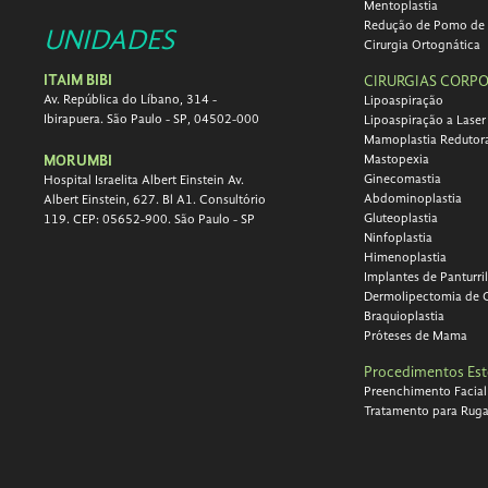
Mentoplastia
Redução de Pomo de
UNIDADES
Cirurgia Ortognática
ITAIM BIBI
CIRURGIAS CORPO
Av. República do Líbano, 314 -
Lipoaspiração
Ibirapuera. São Paulo - SP, 04502-000
Lipoaspiração a Laser
Mamoplastia Redutor
MORUMBI
Mastopexia
Ginecomastia
Hospital Israelita Albert Einstein Av.
Abdominoplastia
Albert Einstein, 627. Bl A1. Consultório
Gluteoplastia
119. CEP: 05652-900. São Paulo - SP
Ninfoplastia
Himenoplastia
Implantes de Panturri
Dermolipectomia de 
Braquioplastia
Próteses de Mama
Procedimentos Est
Preenchimento Facial
Tratamento para Rug