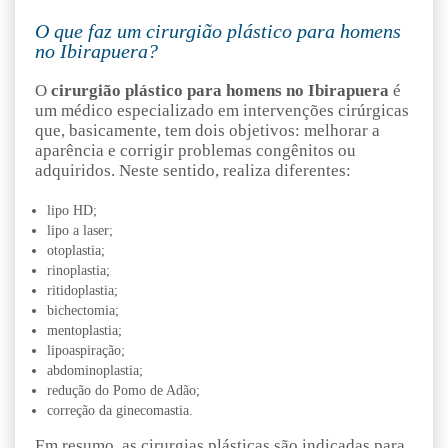
O que faz um cirurgião plástico para homens
no Ibirapuera?
O
cirurgião plástico para homens no Ibirapuera
é
um médico especializado em intervenções cirúrgicas
que, basicamente, tem dois objetivos: melhorar a
aparência e corrigir problemas congênitos ou
adquiridos. Neste sentido, realiza diferentes:
lipo HD;
lipo a laser;
otoplastia;
rinoplastia;
ritidoplastia;
bichectomia;
mentoplastia;
lipoaspiração;
abdominoplastia;
redução do Pomo de Adão;
correção da ginecomastia.
Em resumo, as cirurgias plásticas são indicadas para