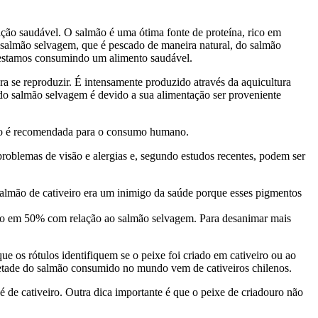
ação saudável. O salmão é uma ótima fonte de proteína, rico em
 salmão selvagem, que é pescado de maneira natural, do salmão
te estamos consumindo um alimento saudável.
ra se reproduzir. É intensamente produzido através da aquicultura
 do salmão selvagem é devido a sua alimentação ser proveniente
 não é recomendada para o consumo humano.
roblemas de visão e alergias e, segundo estudos recentes, podem ser
almão de cativeiro era um inimigo da saúde porque esses pigmentos
abaixo em 50% com relação ao salmão selvagem. Para desanimar mais
e os rótulos identifiquem se o peixe foi criado em cativeiro ou ao
 metade do salmão consumido no mundo vem de cativeiros chilenos.
de cativeiro. Outra dica importante é que o peixe de criadouro não