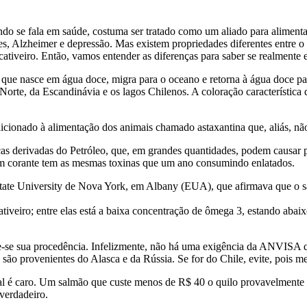
ndo se fala em saúde, costuma ser tratado como um aliado para aliment
s, Alzheimer e depressão. Mas existem propriedades diferentes entre o
 cativeiro. Então, vamos entender as diferenças para saber se realmen
, que nasce em água doce, migra para o oceano e retorna à água doce pa
orte, da Escandinávia e os lagos Chilenos. A coloração característica
 adicionado à alimentação dos animais chamado astaxantina que, aliás,
cas derivadas do Petróleo, que, em grandes quantidades, podem causar p
om corante tem as mesmas toxinas que um ano consumindo enlatados.
tate University de Nova York, em Albany (EUA), que afirmava que o s
e cativeiro; entre elas está a baixa concentração de ômega 3, estando 
ue-se sua procedência. Infelizmente, não há uma exigência da ANVISA qu
 são provenientes do Alasca e da Rússia. Se for do Chile, evite, pois
al é caro. Um salmão que custe menos de R$ 40 o quilo provavelmente é 
verdadeiro.