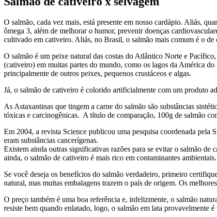
Salmão de cativeiro x selvagem
O salmão, cada vez mais, está presente em nosso cardápio. Aliás, qua
ômega 3, além de melhorar o humor, prevenir doenças cardiovasculare
cultivado em cativeiro. Aliás, no Brasil, o salmão mais comum é o de
O salmão é um peixe natural das costas do Atlântico Norte e Pacífico
(cativeiro) em muitas partes do mundo, como os lagos da América do N
principalmente de outros peixes, pequenos crustáceos e algas.
Já, o salmão de cativeiro é colorido artificialmente com um produto
As Astaxantinas que tingem a carne do salmão são substâncias sintéti
tóxicas e carcinogênicas. A título de comparação, 100g de salmão c
Em 2004, a revista Science publicou uma pesquisa coordenada pela S
eram substâncias cancerígenas.
Existem ainda outras significativas razões para se evitar o salmão d
ainda, o salmão de cativeiro é mais rico em contaminantes ambientais.
Se você deseja os benefícios do salmão verdadeiro, primeiro certifiq
natural, mas muitas embalagens trazem o país de origem. Os melhores
O preço também é uma boa referência e, infelizmente, o salmão natur
resiste bem quando enlatado, logo, o salmão em lata provavelmente é 