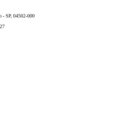
o - SP, 04502-000
627