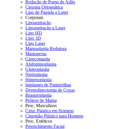
Redução de Pomo de Adão
Cirurgia Ortognática
Lipo de Papada a Laser
Corporais
Lipoaspiração
Lipoaspiração a Laser
Lipo HD
Lipo 3D
Lipo Laser
Mamoplastia Redutora
Mastopexia
Ginecomastia
Abdominoplastia
Gluteoplastia
Ninfoplastia
Himenoplastia
Implantes de Panturrilhas
Dermolipectomia de Coxas
Braquioplastia
Prótese de Mama
Proc. Masculinos
Cirur. Plástica em Homens
Cirurgião Plástico para Homens
Proc. Estéticos
Preenchimento Facial